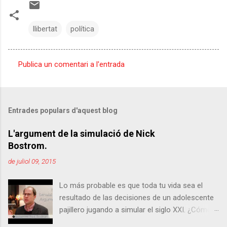
llibertat
política
Publica un comentari a l'entrada
C
o
m
Entrades populars d'aquest blog
e
n
L'argument de la simulació de Nick
Bostrom.
t
a
de juliol 09, 2015
r
Lo más probable es que toda tu vida sea el
i
resultado de las decisiones de un adolescente
s
pajillero jugando a simular el siglo XXI. ¿Cómo
se te queda el cuerpo? No, no se me ha ido la