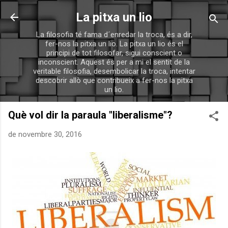
Salta al contingut principal
La pitxa un lio
La filosofia té fama d´enredar la troca, és a dir,
fer-nos la pitxa un lio. La pitxa un lio és el
principi de tot filosofar, sigui conscient o
inconscient. Aquest és per a mi el sentit de la
veritable filosofia, desembolicar la troca, intentar
descobrir allò que contribueix a fer-nos la pitxa
un lio.
Què vol dir la paraula "liberalisme"?
de novembre 30, 2016