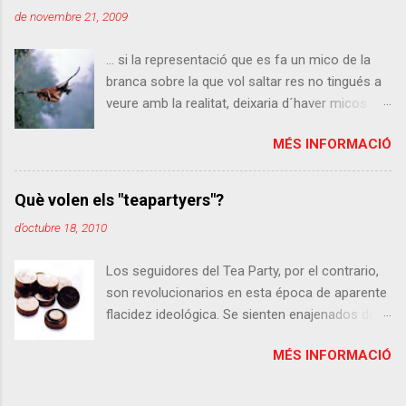
entendedme, quiero tener gancho y que me
de novembre 21, 2009
dejen seguir escribiendo aquí o, desde el nuevo
punto de vista, que quien sea que esté jugando
... si la representació que es fa un mico de la
con mi vida me deje seguir escribiendo aquí
branca sobre la que vol saltar res no tingués a
visto que el cabrón, o cabrona, no ha tenido a
veure amb la realitat, deixaria d´haver micos. I si
bien hacerme una estrella del rock al que invitan
el mateix ens passés a nosaltres, ja no
a drogas y orgías por costumbre. Pero conste
MÉS INFORMACIÓ
estaríem aquí per parlar-ne. Percebre alguns
que no me quejo, solo refiero. Pero antes de
aspectes de la realitat és una exigència
seguir calentándome con el tema prefiero
biològica. Alguns aspectes només, ja que és
explicar de qué va eso del argumento de la
Què volen els "teapartyers"?
evident que la nostra percepció del món
simulación, así que léeme. Total, no te queda
d’octubre 18, 2010
exterior sofreix un filtrat massiu. François
otra: todo esto está simulado, como los
Jacob , El juego de lo posible , Grijalbo.
despidos del PP. Los fundamentos Estamos en
Los seguidores del Tea Party, por el contrario,
Mondadori, Barna 1982
el 2015, año arriba, año abajo. Tenemos tablets,
son revolucionarios en esta época de aparente
smartphones, portátiles e incluso...
flacidez ideológica. Se sienten enajenados del
poder, pues tradicionalmente había sido
MÉS INFORMACIÓ
ocupado por su nación y por el sujeto histórico
que ellos representan. Y ahora deben competir
por el dinero, el puesto de trabajo, el estatus o