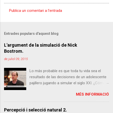
Publica un comentari a l'entrada
C
o
m
Entrades populars d'aquest blog
e
n
L'argument de la simulació de Nick
Bostrom.
t
a
de juliol 09, 2015
r
Lo más probable es que toda tu vida sea el
i
resultado de las decisiones de un adolescente
s
pajillero jugando a simular el siglo XXI. ¿Cómo
se te queda el cuerpo? No, no se me ha ido la
MÉS INFORMACIÓ
olla, estoy hablando del argumento de la
simulación establecido por Nick Bostrom en
2003. En realidad he exagerado un poco, pero
Percepció i selecció natural 2.